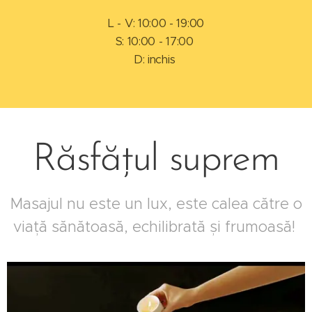
L - V: 10:00 - 19:00
S: 10:00 - 17:00
D: inchis
Răsfățul suprem
Masajul nu este un lux, este calea către o
viață sănătoasă, echilibrată și frumoasă!