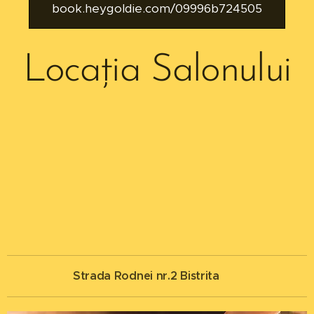
book.heygoldie.com/09996b724505
Locația Salonului
Strada Rodnei nr.2 Bistrita