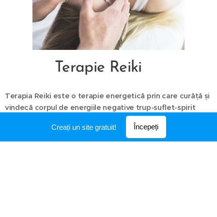
Terapie Reiki
Terapia Reiki este o terapie energetică prin care curăță și
vindecă corpul de energiile negative trup-suflet-spirit
redandui starea de bine.
Începeți
Creați un site gratuit!
Reiki lucrează și pe cauzele problemelor
(depresie,anxietate,dureri,stres,boli etc)și nu doar pe
simptome.